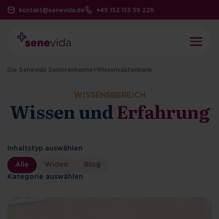
kontakt@senevida.de
+49 152 133 59 226
Die Senevida Seniorenheime
>
Wissensdatenbank
WISSENSBEREICH
Wissen und
Erfahrung
Inhaltstyp auswählen
Alle
Wideo
Blog
Kategorie auswählen