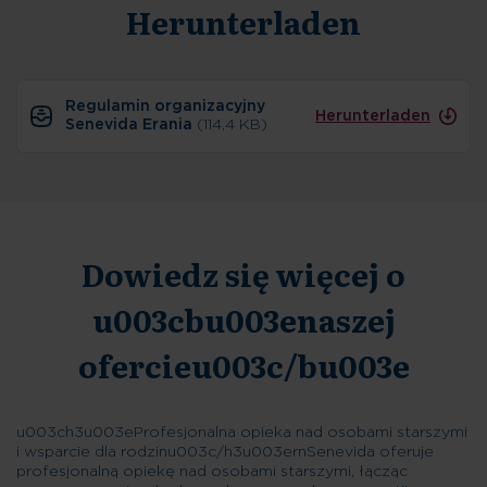
Herunterladen
Regulamin organizacyjny
Herunterladen
Senevida Erania
(114,4 KB)
Dowiedz się więcej o
u003cbu003enaszej
ofercieu003c/bu003e
u003ch3u003eProfesjonalna opieka nad osobami starszymi
i wsparcie dla rodzinu003c/h3u003ernSenevida oferuje
profesjonalną opiekę nad osobami starszymi, łącząc