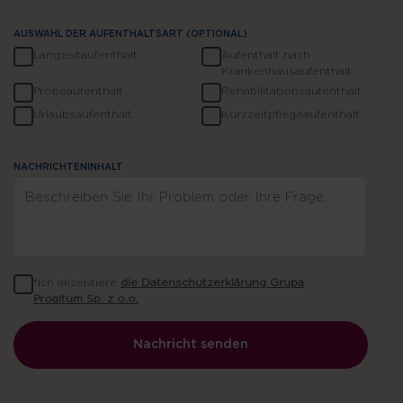
AUSWAHL DER AUFENTHALTSART (OPTIONAL)
Langzeitaufenthalt
Aufenthalt nach
Krankenhausaufenthalt
Probeaufenthalt
Rehabilitationsaufenthalt
Urlaubsaufenthalt
Kurzzeitpflegeaufenthalt
NACHRICHTENINHALT
*Ich akzeptiere
die Datenschutzerklärung Grupa
Wir stehen Ihnen gerne zur
Proaltum Sp. z o.o.
Verfügung