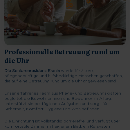
Professionelle Betreuung rund um
die Uhr
Die Seniorenresidenz Erania
wurde für ältere,
pflegebedürftige und hilfsbedürftige Menschen geschaffen,
die auf eine Betreuung rund um die Uhr angewiesen sind.
Unser erfahrenes Team aus Pflege- und Betreuungskräften
begleitet die Bewohnerinnen und Bewohner im Alltag,
unterstützt sie bei täglichen Aufgaben und sorgt für
Sicherheit, Komfort, Hygiene und Wohlbefinden.
Die Einrichtung ist vollständig barrierefrei und verfügt über
komfortable Zimmer mit eigenem Bad, ein Rufsystem,