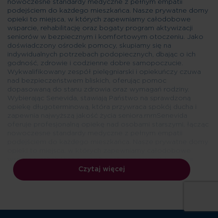
nowoczesne standardy medyczne z pełnym empatii
podejściem do każdego mieszkańca. Nasze prywatne domy
opieki to miejsca, w których zapewniamy całodobowe
wsparcie, rehabilitację oraz bogaty program aktywizacji
seniorów w bezpiecznym i komfortowym otoczeniu. Jako
doświadczony ośrodek pomocy, skupiamy się na
indywidualnych potrzebach podopiecznych, dbając o ich
godność, zdrowie i codzienne dobre samopoczucie.
Wykwalifikowany zespół pielęgniarski i opiekuńczy czuwa
nad bezpieczeństwem bliskich, oferując pomoc
dopasowaną do stanu zdrowia oraz wymagań rodziny.
Wybierając Senevida, stawiają Państwo na sprawdzoną
opiekę długoterminową, która przywraca spokój ducha i
zapewnia najwyższą jakość życia seniora.rnrnSenevida
oferuje profesjonalną opiekę nad osobami starszymi, łącząc
nowoczesne standardy medyczne z pełnym empatii
podejściem do każdego mieszkańca. Nasze prywatne domy
opieki to miejsca, w których zapewniamy całodobowe
wsparcie, rehabilitację oraz bogaty program aktywizacji
seniorów w bezpiecznym i komfortowym otoczeniu. Jako
Czytaj więcej
doświadczony ośrodek pomocy, skupiamy się na
indywidualnych potrzebach podopiecznych, dbając o ich
godność, zdrowie i codzienne dobre samopoczucie.
Wykwalifikowany zespół pielęgniarski i opiekuńczy czuwa
nad bezpieczeństwem bliskich, oferując pomoc