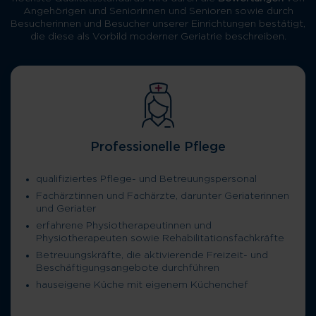
Angehörigen und Seniorinnen und Senioren sowie durch
Besucherinnen und Besucher unserer Einrichtungen bestätigt,
die diese als Vorbild moderner Geriatrie beschreiben.
Professionelle Pflege
qualifiziertes Pflege- und Betreuungspersonal
Fachärztinnen und Fachärzte, darunter Geriaterinnen
und Geriater
erfahrene Physiotherapeutinnen und
Physiotherapeuten sowie Rehabilitationsfachkräfte
Betreuungskräfte, die aktivierende Freizeit- und
Beschäftigungsangebote durchführen
hauseigene Küche mit eigenem Küchenchef