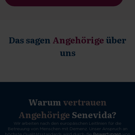
Das sagen
Angehörige
über
uns
Warum
vertrauen
Angehörige
Senevida?
Wir arbeiten nach den europäischen Leitlinien für die
Betreuung von Menschen mit Demenz. Unser Anspruch an
höchste Qualitätsstandards wird durch die
Bewertungen
von