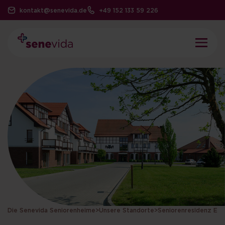
kontakt@senevida.de
+49 152 133 59 226
Die Senevida Seniorenheime
>
Unsere Standorte
>
Seniorenresidenz Era