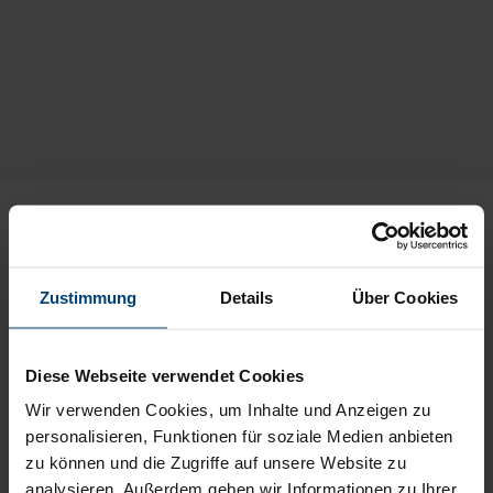
Die Menschen
, die diesen
Ort gestalten
Zustimmung
Details
Über Cookies
Die Sicherheit und das Wohlbefinden unserer Bewohnerinnen
und Bewohner hängen von den Menschen ab, die sie jeden
Tag begleiten. Lernen Sie unser Team von Fachkräften
Diese Webseite verwendet Cookies
kennen, für die Betreuung nicht nur ein Beruf ist, sondern vor
Wir verwenden Cookies, um Inhalte und Anzeigen zu
allem tägliche Fürsorge, Aufmerksamkeit und menschliche
Nähe.
personalisieren, Funktionen für soziale Medien anbieten
zu können und die Zugriffe auf unsere Website zu
analysieren. Außerdem geben wir Informationen zu Ihrer