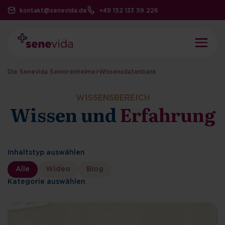
kontakt@senevida.de
+49 152 133 59 226
Die Senevida Seniorenheime
>
Wissensdatenbank
WISSENSBEREICH
Wissen und
Erfahrung
Inhaltstyp auswählen
Alle
Wideo
Blog
Kategorie auswählen