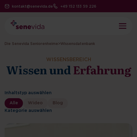
kontakt@senevida.de
+49 152 133 59 226
Die Senevida Seniorenheime
>
Wissensdatenbank
WISSENSBEREICH
Wissen und
Erfahrung
Inhaltstyp auswählen
Alle
Wideo
Blog
Kategorie auswählen