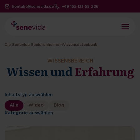
kontakt@senevida.de
+49 152 133 59 226
Die Senevida Seniorenheime
>
Wissensdatenbank
WISSENSBEREICH
Wissen und
Erfahrung
Inhaltstyp auswählen
Alle
Wideo
Blog
Kategorie auswählen