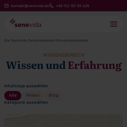
kontakt@senevida.de
+49 152 133 59 226
Die Senevida Seniorenheime
>
Wissensdatenbank
WISSENSBEREICH
Wissen und
Erfahrung
Inhaltstyp auswählen
Alle
Wideo
Blog
Kategorie auswählen